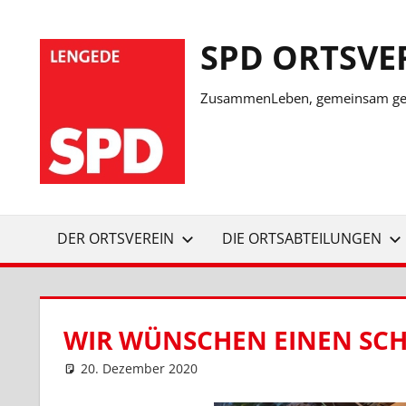
Zum
Inhalt
SPD ORTSVE
springen
ZusammenLeben, gemeinsam ges
DER ORTSVEREIN
DIE ORTSABTEILUNGEN
WIR WÜNSCHEN EINEN SCH
20. Dezember 2020
SPD Ortsverein Lengede
Ortsverein Lengede