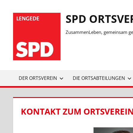
Zum
Inhalt
SPD ORTSVE
springen
ZusammenLeben, gemeinsam ges
DER ORTSVEREIN
DIE ORTSABTEILUNGEN
KONTAKT ZUM ORTSVEREI