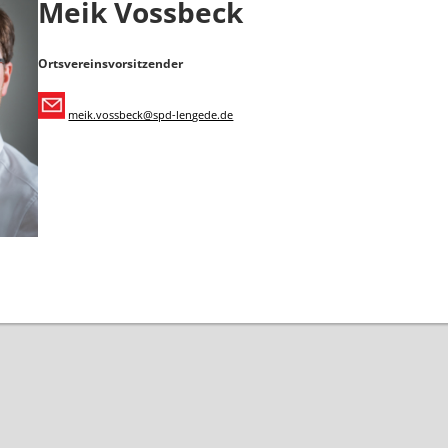
Meik Vossbeck
Ortsvereinsvorsitzender
meik.vossbeck@spd-lengede.de