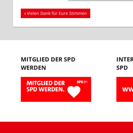
Beitragsnavigation
Vorheriger
Vielen Dank für Eure Stimmen
Beitrag:
MITGLIED DER SPD
INTE
WERDEN
SPD