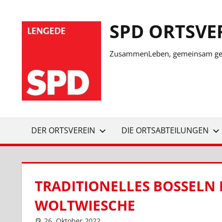
Zum
Inhalt
SPD ORTSVE
springen
ZusammenLeben, gemeinsam ges
DER ORTSVEREIN
DIE ORTSABTEILUNGEN
TRADITIONELLES BOSSELN 
OLTWIESCHE
26. Oktober 2022
SPD Ortsverein Lengede
Ortsverein Lengede