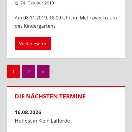
24. Oktober 2019
SPD Ortsverein Lengede
Ortsabteilung Klein Lafferde
,
Ortsverein Lengede
Am 08.11.2019, 18:00 Uhr, im Mehrzweckraum
des Kindergartens
Weiterlesen
Seitennummerierung
Nächste
1
2
»
Beiträge
der
Beiträge
DIE NÄCHSTEN TERMINE
16.08.2026
Hoffest in Klein Lafferde