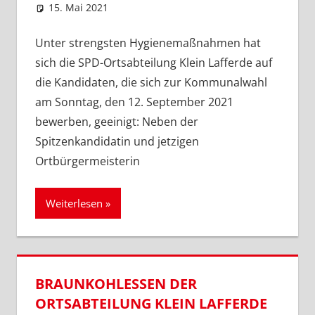
15. Mai 2021
SPD Ortsverein Lengede
Ortsabteilung Klein Lafferde
,
Ortsverein Lengede
Unter strengsten Hygienemaßnahmen hat
sich die SPD-Ortsabteilung Klein Lafferde auf
die Kandidaten, die sich zur Kommunalwahl
am Sonntag, den 12. September 2021
bewerben, geeinigt: Neben der
Spitzenkandidatin und jetzigen
Ortbürgermeisterin
Weiterlesen
BRAUNKOHLESSEN DER
ORTSABTEILUNG KLEIN LAFFERDE