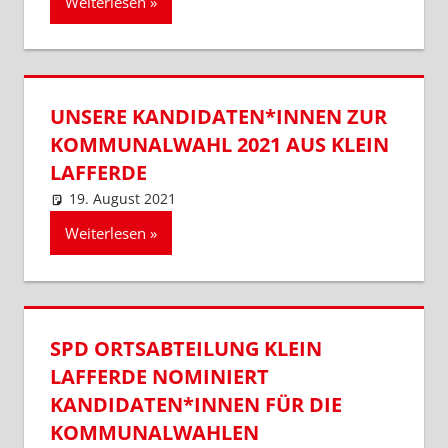
Weiterlesen
UNSERE KANDIDATEN*INNEN ZUR
KOMMUNALWAHL 2021 AUS KLEIN
LAFFERDE
19. August 2021
SPD Ortsverein Lengede
Ortsabteilung Klein Lafferde
,
Ortsverein Lengede
Weiterlesen
SPD ORTSABTEILUNG KLEIN
LAFFERDE NOMINIERT
KANDIDATEN*INNEN FÜR DIE
KOMMUNALWAHLEN