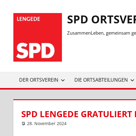
Zum
Inhalt
SPD ORTSVE
springen
ZusammenLeben, gemeinsam ges
DER ORTSVEREIN
DIE ORTSABTEILUNGEN
SPD LENGEDE GRATULIERT 
28. November 2024
SPD Ortsverein Lengede
Ortsverein Lengede