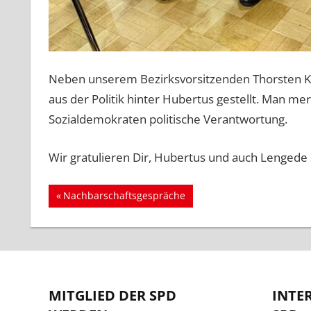
Neben unserem Bezirksvorsitzenden Thorsten Ko
aus der Politik hinter Hubertus gestellt. Man m
Sozialdemokraten politische Verantwortung.
Wir gratulieren Dir, Hubertus und auch Lengede s
Beitragsnavigation
Vorheriger
Nachbarschaftsgespräche
Beitrag:
MITGLIED DER SPD
INTE