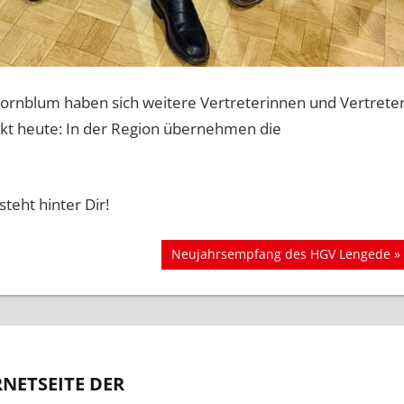
rnblum haben sich weitere Vertreterinnen und Vertrete
erkt heute: In der Region übernehmen die
teht hinter Dir!
Nächster
Neujahrsempfang des HGV Lengede
Beitrag:
RNETSEITE DER