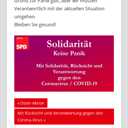
Grund zur Panik gibt, aber wir müssen
Verantwortlich mit der aktuellen Situation
umgehen.
Bleiben Sie gesund!
Beitragsnavigation
Vorheriger
Oster-Aktion
Beitrag:
Nächster
Mit Rücksicht und Verantwortung gegen den
Beitrag:
Corona-Virus