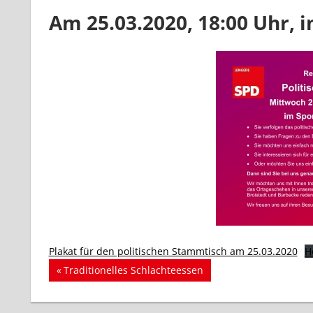
Am 25.03.2020, 18:00 Uhr,
Plakat für den politischen Stammtisch am 25.03.2020
H
Beitragsnavigation
Vorheriger
Traditionelles Schlachteessen
Beitrag: