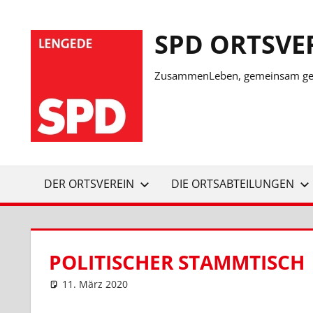
Zum
Inhalt
SPD ORTSVE
springen
ZusammenLeben, gemeinsam ges
DER ORTSVEREIN
DIE ORTSABTEILUNGEN
POLITISCHER STAMMTISCH
11. März 2020
SPD Ortsverein Lengede
Ortsverein Lengede