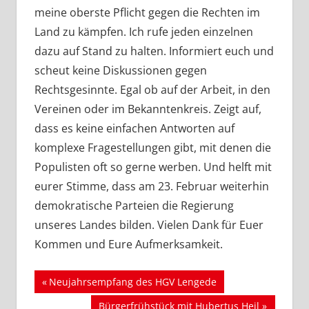
meine oberste Pflicht gegen die Rechten im
Land zu kämpfen. Ich rufe jeden einzelnen
dazu auf Stand zu halten. Informiert euch und
scheut keine Diskussionen gegen
Rechtsgesinnte. Egal ob auf der Arbeit, in den
Vereinen oder im Bekanntenkreis. Zeigt auf,
dass es keine einfachen Antworten auf
komplexe Fragestellungen gibt, mit denen die
Populisten oft so gerne werben. Und helft mit
eurer Stimme, dass am 23. Februar weiterhin
demokratische Parteien die Regierung
unseres Landes bilden. Vielen Dank für Euer
Kommen und Eure Aufmerksamkeit.
Beitragsnavigation
Vorheriger
Neujahrsempfang des HGV Lengede
Beitrag:
Nächster
Bürgerfrühstück mit Hubertus Heil