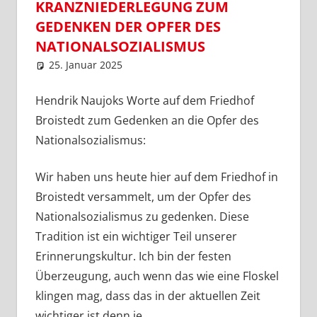
KRANZNIEDERLEGUNG ZUM
GEDENKEN DER OPFER DES
NATIONALSOZIALISMUS
25. Januar 2025
SPD Ortsverein Lengede
Ortsabteilung Broistedt
,
Ortsverein Lengede
Hendrik Naujoks Worte auf dem Friedhof
Broistedt zum Gedenken an die Opfer des
Nationalsozialismus:
Wir haben uns heute hier auf dem Friedhof in
Broistedt versammelt, um der Opfer des
Nationalsozialismus zu gedenken. Diese
Tradition ist ein wichtiger Teil unserer
Erinnerungskultur. Ich bin der festen
Überzeugung, auch wenn das wie eine Floskel
klingen mag, dass das in der aktuellen Zeit
wichtiger ist denn je.