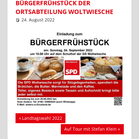
BÜRGERFRÜHSTÜCK DER
ORTSABTEILUNG WOLTWIESCHE
24. August 2022
SPD Ortsverein Lengede
Ortsabteilung Woltwiesche
,
Ortsverein Lengede
Beitragsnavigation
Vorheriger
Landtagswahl 2022
Beitrag:
Nächster
Auf Tour mit Stefan Klein
Beitrag: